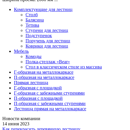
Комплектующие для лестниц
Столб
Балясина
Тетива
Ступени для лестниц
Подступенок
Поручень для лестниц
Коврики для лестниц
Мебель
Комоды
Полка-стеллаж «Bear»
Стол в классическом стиле из массива
Г-образная на металлокаркасе
П-образная на металлокаркасе
Прямая лестница
Г-образная с площадкой
Г-образная с забежными ступенями
П-образная с площадкой
П-образная с забежными ступенями
Лестница прямая на металлокаркасе
Новости компании
14 июня 2023
Как перекрасить деревянную лестницу