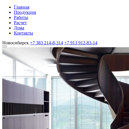
Главная
Продукция
Работы
Расчет
Дома
Контакты
Новосибирск
+7 383
214-8-314
+7 913
912-83-14