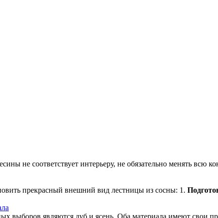
сины не соответствует интерьеру, не обязательно менять всю ко
ановить прекрасный внешний вид лестницы из сосны: 1.
Подгото
ала
х выборов являются дуб и ясень. Оба материала имеют свои пре