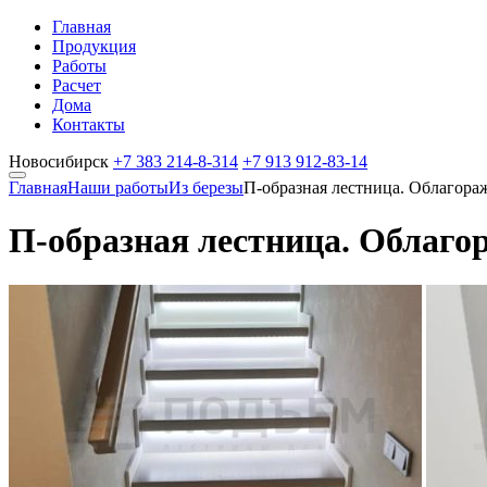
Главная
Продукция
Работы
Расчет
Дома
Контакты
Новосибирск
+7 383
214-8-314
+7 913
912-83-14
Главная
Наши работы
Из березы
П-образная лестница. Облагора
П-образная лестница. Облаго