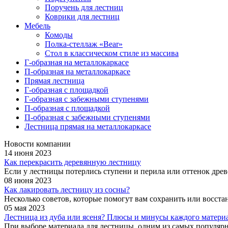
Поручень для лестниц
Коврики для лестниц
Мебель
Комоды
Полка-стеллаж «Bear»
Стол в классическом стиле из массива
Г-образная на металлокаркасе
П-образная на металлокаркасе
Прямая лестница
Г-образная с площадкой
Г-образная с забежными ступенями
П-образная с площадкой
П-образная с забежными ступенями
Лестница прямая на металлокаркасе
Новости компании
14 июня 2023
Как перекрасить деревянную лестницу
Если у лестницы потерлись ступени и перила или оттенок древе
08 июня 2023
Как лакировать лестницу из сосны?
Несколько советов, которые помогут вам сохранить или восст
05 мая 2023
Лестница из дуба или ясеня? Плюсы и минусы каждого матери
При выборе материала для лестницы, одним из самых популярны