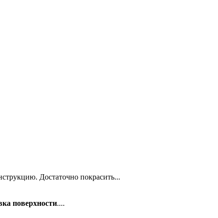
нструкцию. Достаточно покрасить...
вка поверхности
....