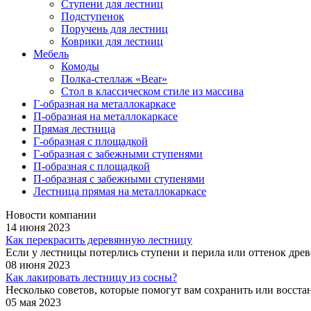
Ступени для лестниц
Подступенок
Поручень для лестниц
Коврики для лестниц
Мебель
Комоды
Полка-стеллаж «Bear»
Стол в классическом стиле из массива
Г-образная на металлокаркасе
П-образная на металлокаркасе
Прямая лестница
Г-образная с площадкой
Г-образная с забежными ступенями
П-образная с площадкой
П-образная с забежными ступенями
Лестница прямая на металлокаркасе
Новости компании
14 июня 2023
Как перекрасить деревянную лестницу
Если у лестницы потерлись ступени и перила или оттенок древе
08 июня 2023
Как лакировать лестницу из сосны?
Несколько советов, которые помогут вам сохранить или восст
05 мая 2023