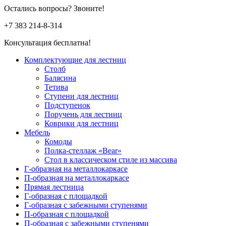
Остались вопросы? Звоните!
+7 383
214-8-314
Консультация бесплатна!
Комплектующие для лестниц
Столб
Балясина
Тетива
Ступени для лестниц
Подступенок
Поручень для лестниц
Коврики для лестниц
Мебель
Комоды
Полка-стеллаж «Bear»
Стол в классическом стиле из массива
Г-образная на металлокаркасе
П-образная на металлокаркасе
Прямая лестница
Г-образная с площадкой
Г-образная с забежными ступенями
П-образная с площадкой
П-образная с забежными ступенями