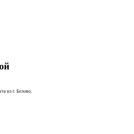
ой
а из г. Белово.