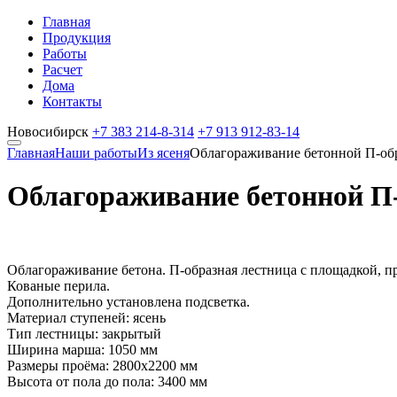
Главная
Продукция
Работы
Расчет
Дома
Контакты
Новосибирск
+7 383
214-8-314
+7 913
912-83-14
Главная
Наши работы
Из ясеня
Облагораживание бетонной П-об
Облагораживание бетонной П
Облагораживание бетона. П-образная лестница с площадкой, п
Кованые перила.
Дополнительно установлена подсветка.
Материал ступеней: ясень
Тип лестницы: закрытый
Ширина марша: 1050 мм
Размеры проёма: 2800х2200 мм
Высота от пола до пола: 3400 мм