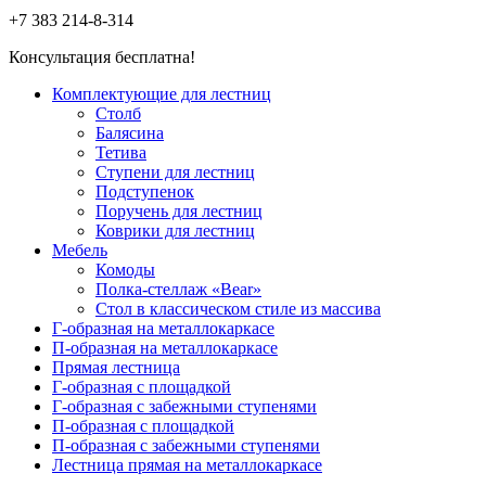
+7 383
214-8-314
Консультация бесплатна!
Комплектующие для лестниц
Столб
Балясина
Тетива
Ступени для лестниц
Подступенок
Поручень для лестниц
Коврики для лестниц
Мебель
Комоды
Полка-стеллаж «Bear»
Стол в классическом стиле из массива
Г-образная на металлокаркасе
П-образная на металлокаркасе
Прямая лестница
Г-образная с площадкой
Г-образная с забежными ступенями
П-образная с площадкой
П-образная с забежными ступенями
Лестница прямая на металлокаркасе