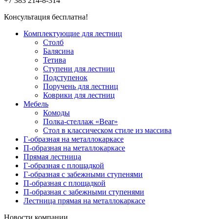
+7 383
214-8-314
Консультация бесплатна!
Комплектующие для лестниц
Столб
Балясина
Тетива
Ступени для лестниц
Подступенок
Поручень для лестниц
Коврики для лестниц
Мебель
Комоды
Полка-стеллаж «Bear»
Стол в классическом стиле из массива
Г-образная на металлокаркасе
П-образная на металлокаркасе
Прямая лестница
Г-образная с площадкой
Г-образная с забежными ступенями
П-образная с площадкой
П-образная с забежными ступенями
Лестница прямая на металлокаркасе
Новости компании