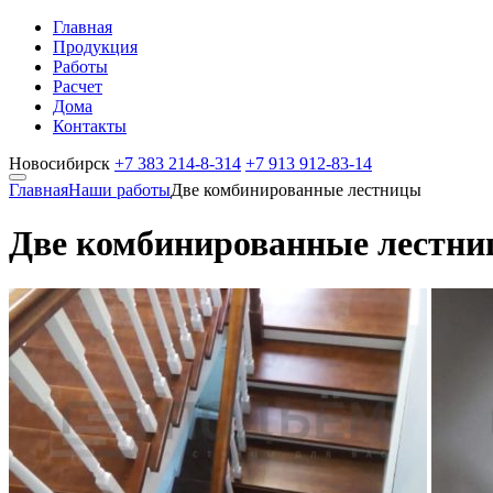
Главная
Продукция
Работы
Расчет
Дома
Контакты
Новосибирск
+7 383
214-8-314
+7 913
912-83-14
Главная
Наши работы
Две комбинированные лестницы
Две комбинированные лестн