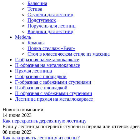
Балясина
Тетива
Ступени для лестниц
Подступенок
Поручень для лестниц
Коврики для лестниц
Мебель
Комоды
Полка-стеллаж «Bear»
Стол в классическом стиле из массива
Г-образная на металлокаркасе
П-образная на металлокаркасе
Прямая лестница
Г-образная с площадкой
Г-образная с забежными ступенями
П-образная с площадкой
П-образная с забежными ступенями
Лестница прямая на металлокаркасе
Новости компании
14 июня 2023
Как перекрасить деревянную лестницу
Если у лестницы потерлись ступени и перила или оттенок древе
08 июня 2023
Как лакировать лестницу из сосны?