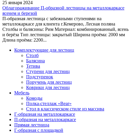
25 января 2024
Облагораживание П-образной лестницы на металлокаркасе
ясенем и березой
П-образная лестница с забежными ступенями на
металлокаркасе для клиента г.Кемерово, Лесная поляна
Столбы и балясины: Рим Материал: комбинированный, ясень
и берёза Тип лестницы: закрытый Ширина проёма: 2000 мм
Длина проёма: 2200...
Комплектующие для лестниц
Столб
Балясина
Тетива
Ступени для лестниц
Подступенок
Поручень для лестниц
Коврики для лестниц
Мебель
Комоды
Полка-стеллаж «Bear»
Стол в классическом стиле из массива
Г-образная на металлокаркасе
П-образная на металлокаркасе
Прямая лестница
Г-образная с площадкой