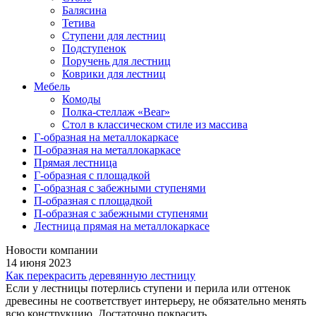
Балясина
Тетива
Ступени для лестниц
Подступенок
Поручень для лестниц
Коврики для лестниц
Мебель
Комоды
Полка-стеллаж «Bear»
Стол в классическом стиле из массива
Г-образная на металлокаркасе
П-образная на металлокаркасе
Прямая лестница
Г-образная с площадкой
Г-образная с забежными ступенями
П-образная с площадкой
П-образная с забежными ступенями
Лестница прямая на металлокаркасе
Новости компании
14 июня 2023
Как перекрасить деревянную лестницу
Если у лестницы потерлись ступени и перила или оттенок
древесины не соответствует интерьеру, не обязательно менять
всю конструкцию. Достаточно покрасить...