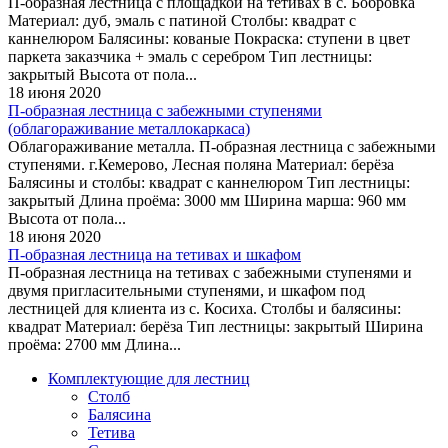
П-образная лестница с площадкой на тетивах в с. Бобровка
Материал: дуб, эмаль с патиной Столбы: квадрат с
каннелюром Балясины: кованые Покраска: ступени в цвет
паркета заказчика + эмаль с серебром Тип лестницы:
закрытый Высота от пола...
18 июня 2020
П-образная лестница с забежными ступенями
(облагораживание металлокаркаса)
Облагораживание металла. П-образная лестница с забежными
ступенями. г.Кемерово, Лесная поляна Материал: берёза
Балясины и столбы: квадрат с каннелюром Тип лестницы:
закрытый Длина проёма: 3000 мм Ширина марша: 960 мм
Высота от пола...
18 июня 2020
П-образная лестница на тетивах и шкафом
П-образная лестница на тетивах с забежными ступенями и
двумя пригласительными ступенями, и шкафом под
лестницей для клиента из с. Косиха. Столбы и балясины:
квадрат Материал: берёза Тип лестницы: закрытый Ширина
проёма: 2700 мм Длина...
Комплектующие для лестниц
Столб
Балясина
Тетива